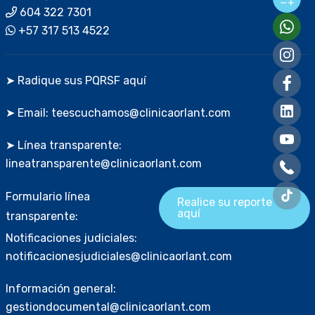
604 322 7301
+57 317 513 4522
➤ Radique sus PQRSF aquí
➤ Email: teescuchamos@clinicaorlant.com
➤ Línea transparente:
lineatransparente@clinicaorlant.com
Formulario línea
Realice su reporte
aquí
transparente:
Notificaciones judiciales:
notificacionesjudiciales@clinicaorlant.com
Información general:
gestiondocumental@clinicaorlant.com