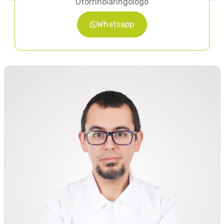
Otorrinolaringólogo
Whatsapp