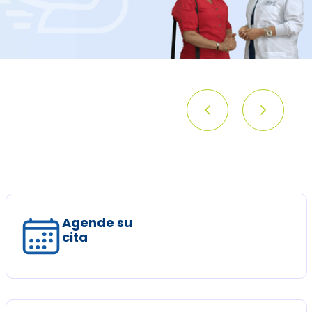
Agende su
cita