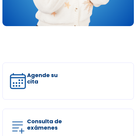
Agende su
cita
Consulta de
exámenes